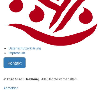
Datenschutzerklärung
Impressum
Kontakt
© 2026 Stadt Heldburg.
Alle Rechte vorbehalten.
User
Anmelden
account
menu